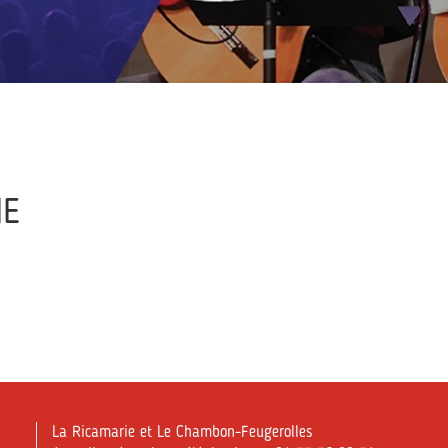
IE
La Ricamarie et Le Chambon-Feugerolles