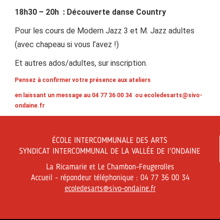
18h30 – 20h : Découverte danse Country
Pour les cours de Modern Jazz 3 et M. Jazz adultes
(avec chapeau si vous l’avez !)
Et autres ados/adultes, sur inscription.
Pensez à confirmer votre présence aux ateliers
en laissant un message au 04 77 36 00 34 ou
ecoledesarts@sivo-
ondaine.fr
ÉCOLE INTERCOMMUNALE DES ARTS
SYNDICAT INTERCOMMUNAL DE LA VALLÉE DE l'ONDAINE
La Ricamarie et Le Chambon-Feugerolles
Accueil - répondeur téléphonique : 04 77 36 00 34
ecoledesarts@sivo-ondaine.fr